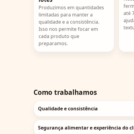
ferm
Produzimos em quantidades
até 
limitadas para manter a
ajud
qualidade e a consistência.
text
Isso nos permite focar em
cada produto que
preparamos.
Como trabalhamos
Qualidade e consistência
Todos os produtos seguem os mesmos pad
pedido.
Segurança alimentar e experiência do cl