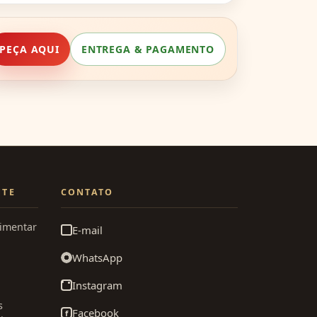
nfiável e agradável.
PEÇA AQUI
ENTREGA & PAGAMENTO
NTE
CONTATO
limentar
E-mail
WhatsApp
Instagram
s
Facebook