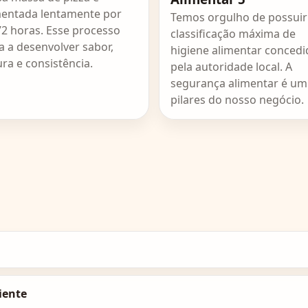
entada lentamente por
Temos orgulho de possuir
72 horas. Esse processo
classificação máxima de
a a desenvolver sabor,
higiene alimentar concedi
ura e consistência.
pela autoridade local. A
segurança alimentar é um
pilares do nosso negócio.
rões de preparo. Nosso foco é proporcionar a mesma expe
iente