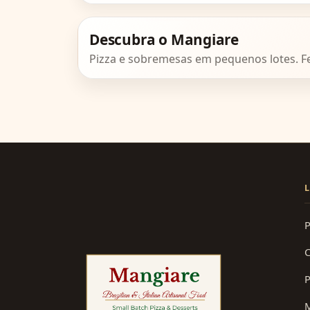
A segurança alimentar está presente em to
Descubra o Mangiare
Pizza e sobremesas em pequenos lotes. F
P
C
P
M