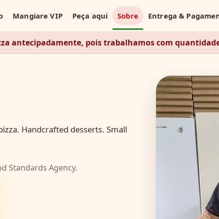
o
Mangiare VIP
Peça aqui
Sobre
Entrega & Pagame
zza antecipadamente, pois trabalhamos com quantidade
izza. Handcrafted desserts. Small
ood Standards Agency.