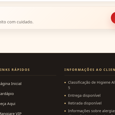
das as etapas. Queremos que cada interação seja direta, co
eito com cuidado.
LINKS RÁPIDOS
INFORMAÇÕES AO CLIE
Classificação de Higiene A
ágina Inicial
5
ardápio
Entrega disponível
Retirada disponível
eça Aqui
Informações sobre alergia
angiare VIP