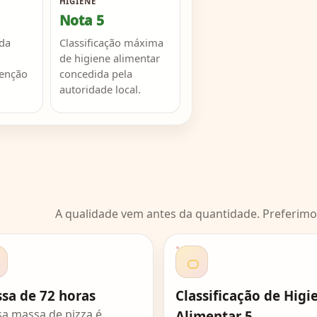
HIGIENE
Nota 5
da
Classificação máxima
de higiene alimentar
tenção
concedida pela
autoridade local.
A qualidade vem antes da quantidade. Preferim
sa de 72 horas
Classificação de Higi
a massa de pizza é
Alimentar 5