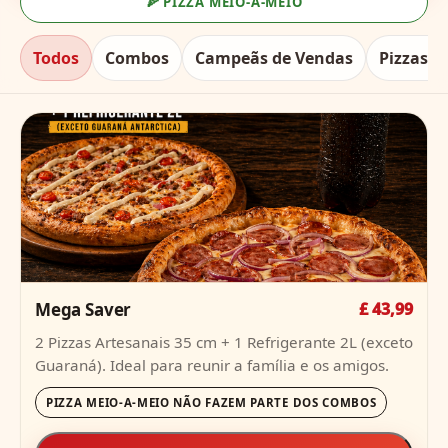
🍕 PIZZA MEIO-A-MEIO
Todos
Combos
Campeãs de Vendas
Pizzas 
Mega Saver
£ 43,99
2 Pizzas Artesanais 35 cm + 1 Refrigerante 2L (exceto
Guaraná). Ideal para reunir a família e os amigos.
PIZZA MEIO-A-MEIO NÃO FAZEM PARTE DOS COMBOS