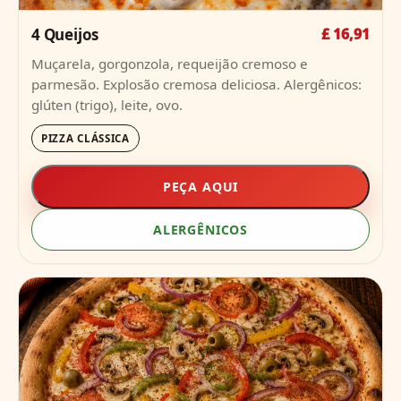
4 Queijos
£ 16,91
Muçarela, gorgonzola, requeijão cremoso e
parmesão. Explosão cremosa deliciosa. Alergênicos:
glúten (trigo), leite, ovo.
PIZZA CLÁSSICA
PEÇA AQUI
ALERGÊNICOS