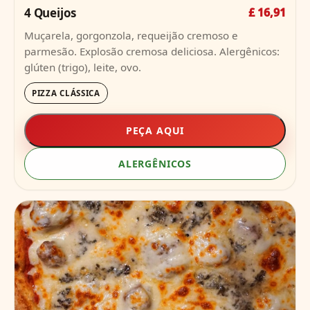
4 Queijos
£ 16,91
Muçarela, gorgonzola, requeijão cremoso e
parmesão. Explosão cremosa deliciosa. Alergênicos:
glúten (trigo), leite, ovo.
PIZZA CLÁSSICA
PEÇA AQUI
ALERGÊNICOS